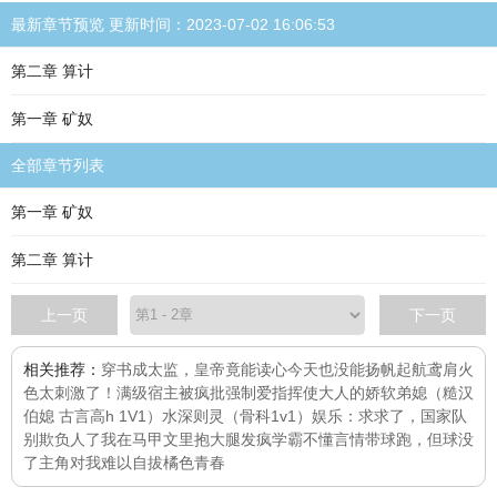
最新章节预览 更新时间：2023-07-02 16:06:53
第二章 算计
第一章 矿奴
全部章节列表
第一章 矿奴
第二章 算计
上一页
下一页
相关推荐：
穿书成太监，皇帝竟能读心
今天也没能扬帆起航
鸢肩火
色
太刺激了！满级宿主被疯批强制爱
指挥使大人的娇软弟媳（糙汉
伯媳 古言高h 1V1）
水深则灵（骨科1v1）
娱乐：求求了，国家队
别欺负人了
我在马甲文里抱大腿发疯
学霸不懂言情
带球跑，但球没
了
主角对我难以自拔
橘色青春