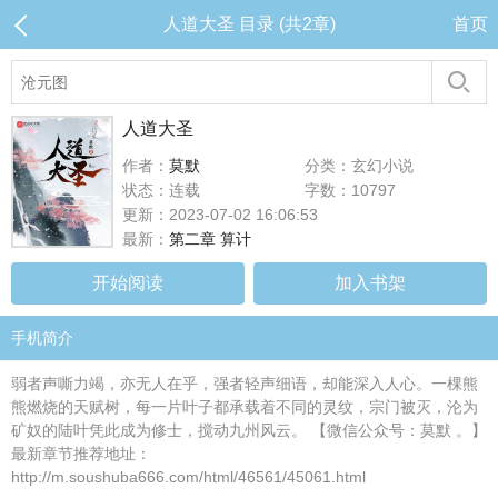
人道大圣 目录 (共2章)
首页
人道大圣
作者：
莫默
分类：玄幻小说
状态：连载
字数：10797
更新：2023-07-02 16:06:53
最新：
第二章 算计
开始阅读
加入书架
手机简介
弱者声嘶力竭，亦无人在乎，强者轻声细语，却能深入人心。一棵熊
熊燃烧的天赋树，每一片叶子都承载着不同的灵纹，宗门被灭，沦为
矿奴的陆叶凭此成为修士，搅动九州风云。 【微信公众号：莫默 。】
最新章节推荐地址：
http://m.soushuba666.com/html/46561/45061.html