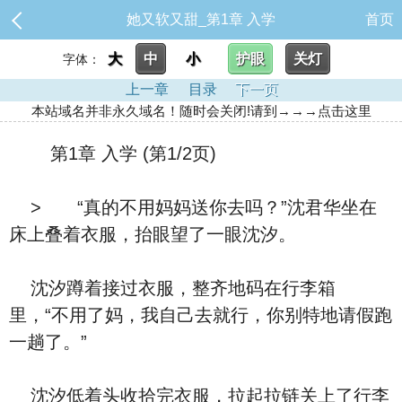
她又软又甜_第1章 入学
首页
大
中
小
护眼
关灯
字体：
上一章
目录
下一页
本站域名并非永久域名！随时会关闭!请到→→→点击这里
第1章 入学 (第1/2页)
> “真的不用妈妈送你去吗？”沈君华坐在
床上叠着衣服，抬眼望了一眼沈汐。
沈汐蹲着接过衣服，整齐地码在行李箱
里，“不用了妈，我自己去就行，你别特地请假跑
一趟了。”
沈汐低着头收拾完衣服，拉起拉链关上了行李